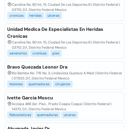
Carolina No. 80 Int. 15, Ciudad De Los Deportes B | Distrito Federal |
03710, D.f., Distrito Federal Mexico
cronicas
heridas
ulceras
Unidad Medica De Especialistas En Heridas
Cronicas
Carolina No. 80 Int. 15, Ciudad De Los Deportes B | Distrito Federal |
03710, D.f., Distrito Federal Mexico
sanatorios
cronicas
pies
Bravo Quezada Leonor Dra
Rio Bamba No. 776 No. 3, Lindavista Gustavo A Mad | Distrito Federal
| 07300, D.f., Distrito Federal Mexico
lesiones
quemaduras
cirujanos
Ivette Garcia Moscu
Acoxpa 488 3er. Piso. , Prado Coapa Coapa | Distrito Federal |
14370, D.f., Distrito Federal Mexico
flebostaticas
quemaduras
ulceras
Ahumada Javier Dr