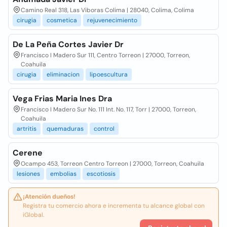
Camino Real 318, Las Viboras Colima | 28040, Colima, Colima
cirugia
cosmetica
rejuvenecimiento
De La Peña Cortes Javier Dr
Francisco I Madero Sur 111, Centro Torreon | 27000, Torreon,
Coahuila
cirugia
eliminacion
lipoescultura
Vega Frias Maria Ines Dra
Francisco I Madero Sur No. 111 Int. No. 117, Torr | 27000, Torreon,
Coahuila
artritis
quemaduras
control
Cerene
Ocampo 453, Torreon Centro Torreon | 27000, Torreon, Coahuila
lesiones
embolias
escotiosis
¡Atención dueños!
Registra tu comercio ahora e incrementa tu alcance global con
iGlobal.