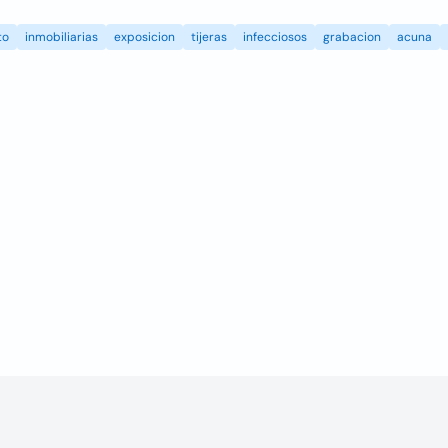
to
inmobiliarias
exposicion
tijeras
infecciosos
grabacion
acuna