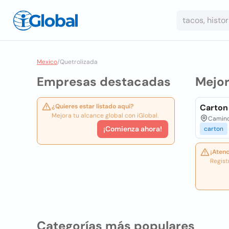
Mexico
/
Quetrolizada
Empresas destacadas
Mejo
¿Quieres estar listado aquí?
Carton
Mejora tu alcance global con iGlobal.
Camino 
¡Comienza ahora!
carton
¡Atenc
Regist
Categorías más populares