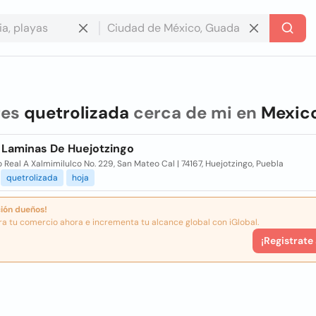
res
quetrolizada
cerca de mi en
Mexic
 Laminas De Huejotzingo
Real A Xalmimilulco No. 229, San Mateo Cal | 74167, Huejotzingo, Puebla
quetrolizada
hoja
ión dueños!
ra tu comercio ahora e incrementa tu alcance global con iGlobal.
¡Registrate