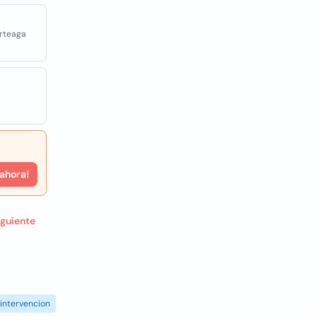
Arteaga
 ahora!
iguiente
intervencion