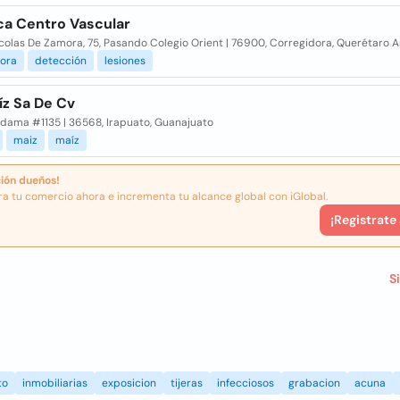
ca Centro Vascular
colas De Zamora, 75, Pasando Colegio Orient | 76900, Corregidora, Querétaro 
dora
detección
lesiones
íz Sa De Cv
ldama #1135 | 36568, Irapuato, Guanajuato
maiz
maíz
ión dueños!
ra tu comercio ahora e incrementa tu alcance global con iGlobal.
¡Registrate
S
to
inmobiliarias
exposicion
tijeras
infecciosos
grabacion
acuna