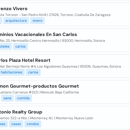
renzo Vivero
sta Torreon - San Pedro Km8 | 27426, Torreon, Coahuila De Zaragoza
arquitectura
vivero
inios Vacacionales En San Carlos
No. 25, Hermosillo Centro Hermosillo | 83000, Hermosillo, Sonora
oteles
carlos
los Plaza Hotel Resort
Mar Bermejo Norte #4, Los Algodones Guaymas | 85506, Guaymas, Sonora
habitaciones
carlos
mon Gourmet-productos Gourmet
ustiano Carranza #323 | Mexicali, Baja California
sana
comida
tonio Realty Group
moc 522-a Nte. | Monterrey, N.l. | Monterrey, Nuevo León
asas
casas
condos