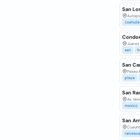
San Lo
Autopi
coahuila
Condom
Juarez 
san
h
San Car
Paseo 
playa
San Ra
Av. Ven
mexico
San An
Cuauhte
raicesc