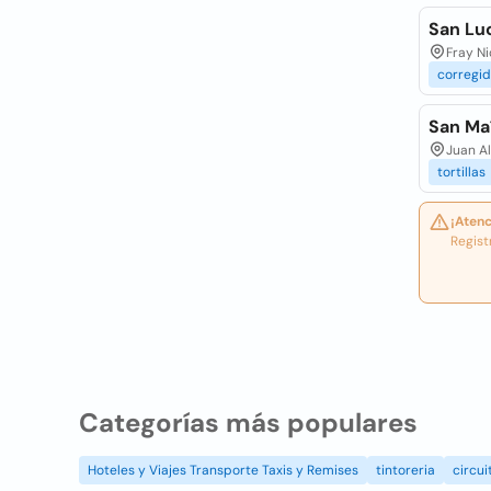
San Lu
Fray Ni
corregi
San Ma
Juan A
tortillas
¡Atenc
Regist
Categorías más populares
Hoteles y Viajes Transporte Taxis y Remises
tintoreria
circui