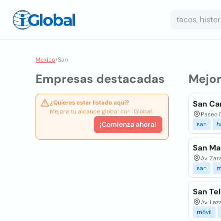
Mexico
/
San
Empresas destacadas
Mejo
¿Quieres estar listado aquí?
San Car
Mejora tu alcance global con iGlobal.
Paseo D
¡Comienza ahora!
san
h
San Ma
Av. Zar
san
m
San Te
Av. La
móvil