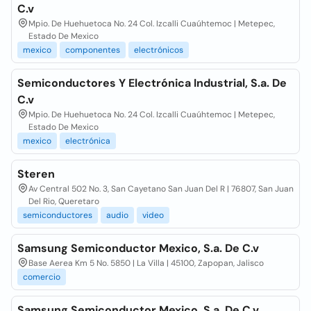
C.v
Mpio. De Huehuetoca No. 24 Col. Izcalli Cuaúhtemoc | Metepec,
Estado De Mexico
mexico
componentes
electrónicos
Semiconductores Y Electrónica Industrial, S.a. De
C.v
Mpio. De Huehuetoca No. 24 Col. Izcalli Cuaúhtemoc | Metepec,
Estado De Mexico
mexico
electrónica
Steren
Av Central 502 No. 3, San Cayetano San Juan Del R | 76807, San Juan
Del Rio, Queretaro
semiconductores
audio
video
Samsung Semiconductor Mexico, S.a. De C.v
Base Aerea Km 5 No. 5850 | La Villa | 45100, Zapopan, Jalisco
comercio
Samsung Semiconductor Mexico, S.a. De C.v