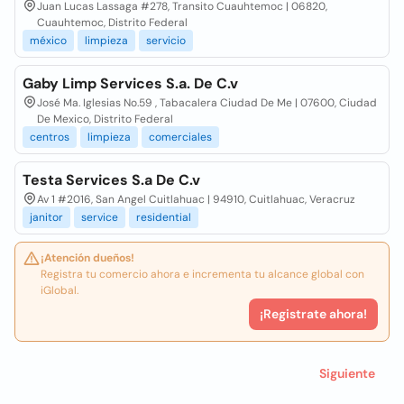
Juan Lucas Lassaga #278, Transito Cuauhtemoc | 06820,
Cuauhtemoc, Distrito Federal
méxico
limpieza
servicio
Gaby Limp Services S.a. De C.v
José Ma. Iglesias No.59 , Tabacalera Ciudad De Me | 07600, Ciudad
De Mexico, Distrito Federal
centros
limpieza
comerciales
Testa Services S.a De C.v
Av 1 #2016, San Angel Cuitlahuac | 94910, Cuitlahuac, Veracruz
janitor
service
residential
¡Atención dueños!
Registra tu comercio ahora e incrementa tu alcance global con
iGlobal.
¡Registrate ahora!
Siguiente