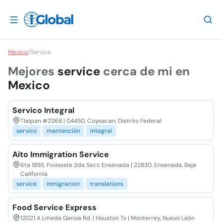
Mexico
/
Service
Mejores
service
cerca de mi en
Mexico
Servico Integral
Tlalpan #2268 | 04450, Coyoacan, Distrito Federal
servico
mantención
integral
Aito Immigration Service
6ta 1855, Fovissste 2da Secc Ensenada | 22830, Ensenada, Baja
California
service
inmigracion
translations
Food Service Express
12021 A Lmeda Genoa Rd. | Houston Tx | Monterrey, Nuevo León