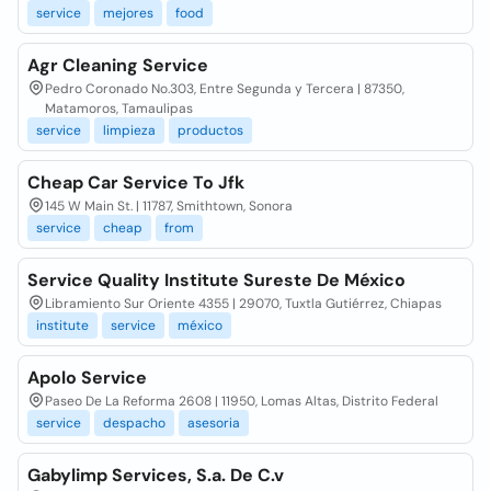
service
mejores
food
Agr Cleaning Service
Pedro Coronado No.303, Entre Segunda y Tercera | 87350,
Matamoros, Tamaulipas
service
limpieza
productos
Cheap Car Service To Jfk
145 W Main St. | 11787, Smithtown, Sonora
service
cheap
from
Service Quality Institute Sureste De México
Libramiento Sur Oriente 4355 | 29070, Tuxtla Gutiérrez, Chiapas
institute
service
méxico
Apolo Service
Paseo De La Reforma 2608 | 11950, Lomas Altas, Distrito Federal
service
despacho
asesoria
Gabylimp Services, S.a. De C.v