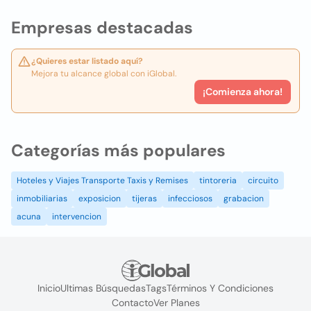
Empresas destacadas
¿Quieres estar listado aquí?
Mejora tu alcance global con iGlobal.
¡Comienza ahora!
Categorías más populares
Hoteles y Viajes Transporte Taxis y Remises
tintoreria
circuito
inmobiliarias
exposicion
tijeras
infecciosos
grabacion
acuna
intervencion
Inicio
Ultimas Búsquedas
Tags
Términos Y Condiciones
Contacto
Ver Planes