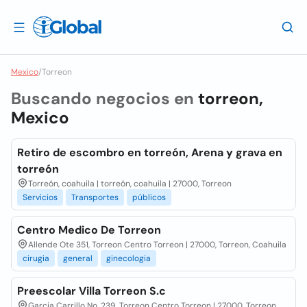
Mexico
/
Torreon
Buscando negocios en
torreon,
Mexico
Retiro de escombro en torreón, Arena y grava en
torreón
Torreón, coahuila | torreón, coahuila | 27000, Torreon
Servicios
Transportes
públicos
Centro Medico De Torreon
Allende Ote 351, Torreon Centro Torreon | 27000, Torreon, Coahuila
cirugia
general
ginecologia
Preescolar Villa Torreon S.c
Garcia Carrillo No. 239, Torreon Centro Torreon | 27000, Torreon,