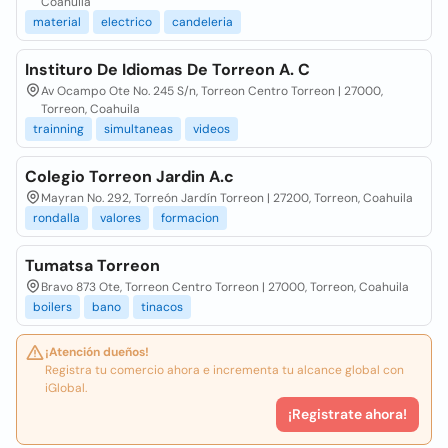
Coahuila
material
electrico
candeleria
Instituro De Idiomas De Torreon A. C
Av Ocampo Ote No. 245 S/n, Torreon Centro Torreon | 27000,
Torreon, Coahuila
trainning
simultaneas
videos
Colegio Torreon Jardin A.c
Mayran No. 292, Torreón Jardín Torreon | 27200, Torreon, Coahuila
rondalla
valores
formacion
Tumatsa Torreon
Bravo 873 Ote, Torreon Centro Torreon | 27000, Torreon, Coahuila
boilers
bano
tinacos
¡Atención dueños!
Registra tu comercio ahora e incrementa tu alcance global con
iGlobal.
¡Registrate ahora!