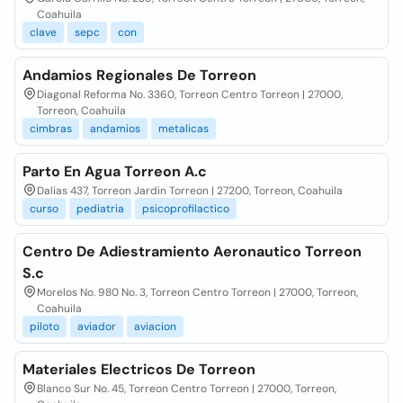
Coahuila
clave
sepc
con
Andamios Regionales De Torreon
Diagonal Reforma No. 3360, Torreon Centro Torreon | 27000,
Torreon, Coahuila
cimbras
andamios
metalicas
Parto En Agua Torreon A.c
Dalias 437, Torreon Jardin Torreon | 27200, Torreon, Coahuila
curso
pediatria
psicoprofilactico
Centro De Adiestramiento Aeronautico Torreon
S.c
Morelos No. 980 No. 3, Torreon Centro Torreon | 27000, Torreon,
Coahuila
piloto
aviador
aviacion
Materiales Electricos De Torreon
Blanco Sur No. 45, Torreon Centro Torreon | 27000, Torreon,