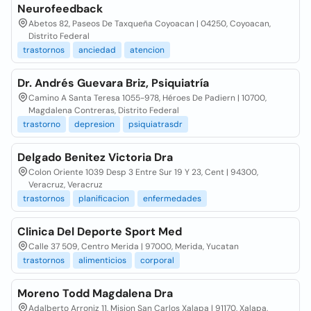
Neurofeedback
Abetos 82, Paseos De Taxqueña Coyoacan | 04250, Coyoacan,
Distrito Federal
trastornos
anciedad
atencion
Dr. Andrés Guevara Briz, Psiquiatría
Camino A Santa Teresa 1055-978, Héroes De Padiern | 10700,
Magdalena Contreras, Distrito Federal
trastorno
depresion
psiquiatrasdr
Delgado Benitez Victoria Dra
Colon Oriente 1039 Desp 3 Entre Sur 19 Y 23, Cent | 94300,
Veracruz, Veracruz
trastornos
planificacion
enfermedades
Clinica Del Deporte Sport Med
Calle 37 509, Centro Merida | 97000, Merida, Yucatan
trastornos
alimenticios
corporal
Moreno Todd Magdalena Dra
Adalberto Arroniz 11, Mision San Carlos Xalapa | 91170, Xalapa,