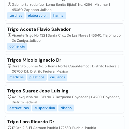
Gabino Barreda (col. Loma Bonita Ejidal) No. 4254 | Miramar |
45060, Zapopan, Jalisco
tortillas
elaboracion
harina
Trigo Acosta Flavio Salvador
Vicente Trigo No. 132 | Santa Cruz De Las Flores | 45640, Tlajomulco
De Zuniga, Jalisco
comercio
Trigos Micolo Ignacio Dr
Durango 33 Piso No. 5, Roma Norte Cuauhtemoc | Distrito Federal |
06700, D.f., Distrito Federal Mexico
medicos
plasticos
cirujanos
Trigos Suarez Jose Luis Ing
Av. Taxquena No. 1818 No. 7, Taxqueña Coyoacan | 04280, Coyoacan,
Distrito Federal
estructuras
suspervision
diseno
Trigo Lara Ricardo Dr
17 Ote 213, El Carmen Puebla | 72530, Puebla, Puebla