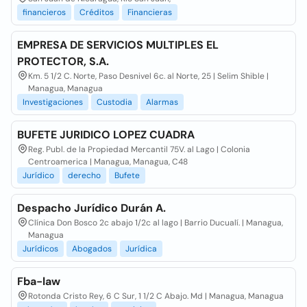
financieros
Créditos
Financieras
EMPRESA DE SERVICIOS MULTIPLES EL
PROTECTOR, S.A.
Km. 5 1/2 C. Norte, Paso Desnivel 6c. al Norte, 25 | Selim Shible |
Managua, Managua
Investigaciones
Custodia
Alarmas
BUFETE JURIDICO LOPEZ CUADRA
Reg. Publ. de la Propiedad Mercantil 75V. al Lago | Colonia
Centroamerica | Managua, Managua, C48
Jurídico
derecho
Bufete
Despacho Jurídico Durán A.
Clínica Don Bosco 2c abajo 1/2c al lago | Barrio Ducualí. | Managua,
Managua
Jurídicos
Abogados
Jurídica
Fba-law
Rotonda Cristo Rey, 6 C Sur, 1 1/2 C Abajo. Md | Managua, Managua