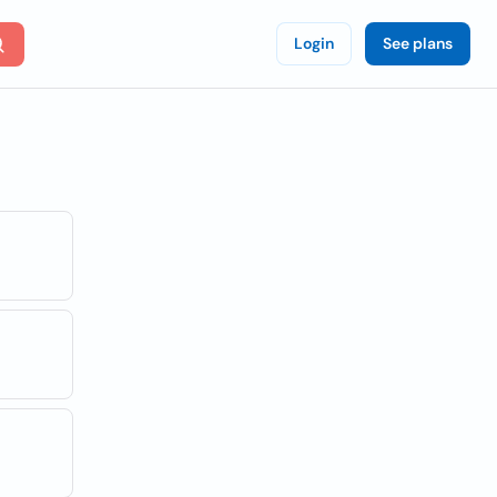
Login
See plans