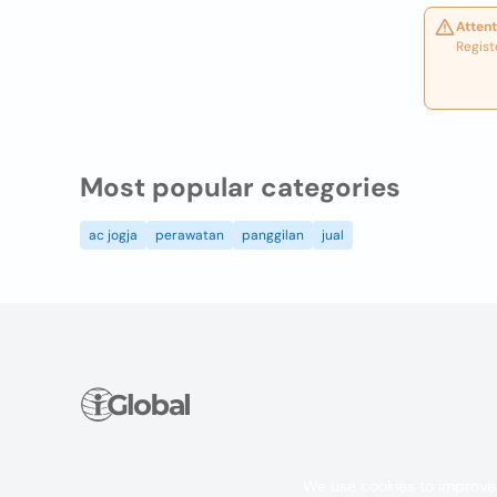
Attent
Regist
Most popular categories
ac jogja
perawatan
panggilan
jual
We use cookies to improve