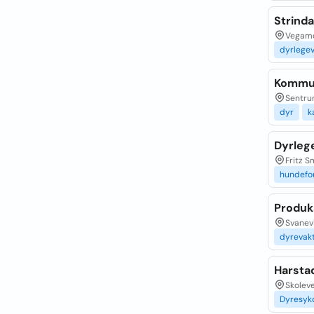
Strind
Vegamo
dyrlege
Kommun
Sentru
dyr
k
Dyrleg
Fritz 
hundefo
Produk
Svanevi
dyrevak
Harsta
Skolev
Dyresy