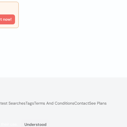
rt now!
test Searches
Tags
Terms And Conditions
Contact
See Plans
 their use.
Understood