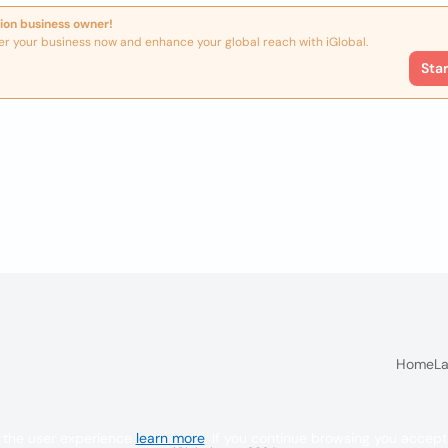
ion business owner!
er your business now and enhance your global reach with iGlobal.
Sta
Home
La
 the user experience
learn more
. If you continue browsing you accept