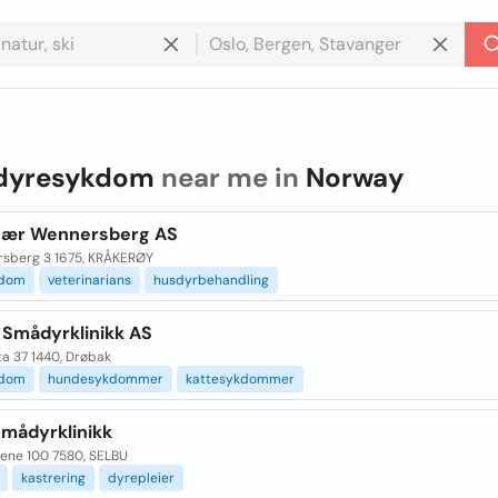
dyresykdom
near me in
Norway
nær Wennersberg AS
sberg 3 1675, KRÅKERØY
kdom
veterinarians
husdyrbehandling
 Smådyrklinikk AS
ta 37 1440, Drøbak
kdom
hundesykdommer
kattesykdommer
Smådyrklinikk
ene 100 7580, SELBU
kastrering
dyrepleier