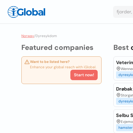
Norway
/
Dyresykdom
Featured companies
Best
Want to be listed here?
Veteri
Enhance your global reach with iGlobal.
Wenner
Start now!
dyresy
Drøbak
Storga
dyresy
Selbu 
Evjemo
hamster