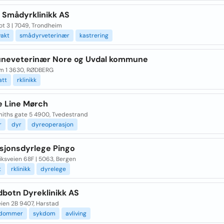
a Smådyrklinikk AS
t 3 | 7049, Trondheim
vakt
smådyrveterinær
kastrering
eveterinær Nore og Uvdal kommune
m 1 3630, RØDBERG
att
rklinikk
e Line Mørch
Smiths gate 5 4900, Tvedestrand
r
dyr
dyreoperasjon
sjonsdyrlege Pingo
ksveien 68F | 5063, Bergen
t
rklinikk
dyrelege
dbotn Dyreklinikk AS
eien 2B 9407, Harstad
kdommer
sykdom
avliving