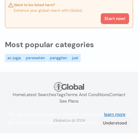
Want to be listed here?
Enhance your global reach with iGlobal.
Start now!
Most popular categories
ac jogja
perawatan
panggilan
jual
Home
Latest Searches
Tags
Terms And Conditions
Contact
See Plans
We use cookies to improve the user experience
learn more
. If
iGlobal.co @ 2024
you continue browsing you accept their use.
Understood