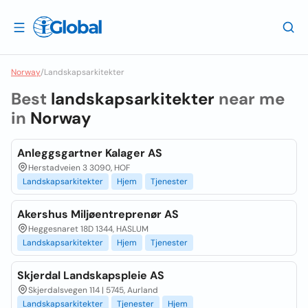
Norway
/
Landskapsarkitekter
Best
landskapsarkitekter
near me
in
Norway
Anleggsgartner Kalager AS
Herstadveien 3 3090, HOF
Landskapsarkitekter
Hjem
Tjenester
Akershus Miljøentreprenør AS
Heggesnaret 18D 1344, HASLUM
Landskapsarkitekter
Hjem
Tjenester
Skjerdal Landskapspleie AS
Skjerdalsvegen 114 | 5745, Aurland
Landskapsarkitekter
Tjenester
Hjem