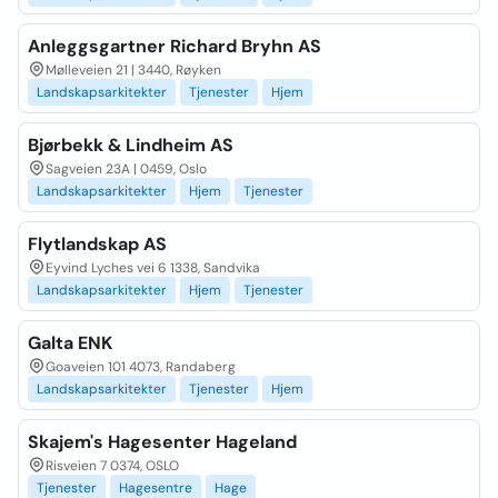
Anleggsgartner Richard Bryhn AS
Mølleveien 21 | 3440, Røyken
Landskapsarkitekter
Tjenester
Hjem
Bjørbekk & Lindheim AS
Sagveien 23A | 0459, Oslo
Landskapsarkitekter
Hjem
Tjenester
Flytlandskap AS
Eyvind Lyches vei 6 1338, Sandvika
Landskapsarkitekter
Hjem
Tjenester
Galta ENK
Goaveien 101 4073, Randaberg
Landskapsarkitekter
Tjenester
Hjem
Skajem's Hagesenter Hageland
Risveien 7 0374, OSLO
Tjenester
Hagesentre
Hage