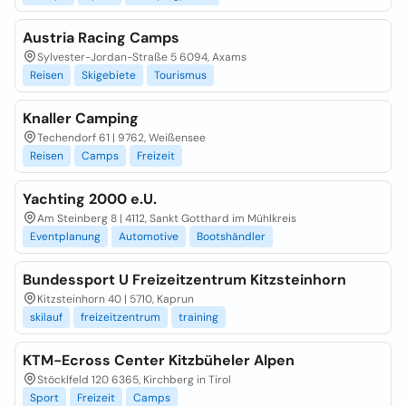
Austria Racing Camps
Sylvester-Jordan-Straße 5 6094, Axams
Reisen
Skigebiete
Tourismus
Knaller Camping
Techendorf 61 | 9762, Weißensee
Reisen
Camps
Freizeit
Yachting 2000 e.U.
Am Steinberg 8 | 4112, Sankt Gotthard im Mühlkreis
Eventplanung
Automotive
Bootshändler
Bundessport U Freizeitzentrum Kitzsteinhorn
Kitzsteinhorn 40 | 5710, Kaprun
skilauf
freizeitzentrum
training
KTM-Ecross Center Kitzbüheler Alpen
Stöcklfeld 120 6365, Kirchberg in Tirol
Sport
Freizeit
Camps