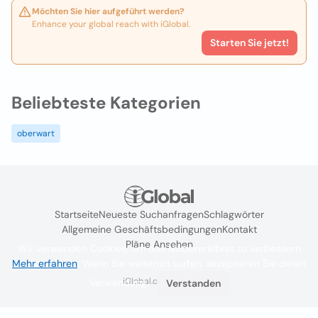
Möchten Sie hier aufgeführt werden?
Enhance your global reach with iGlobal.
Starten Sie jetzt!
Beliebteste Kategorien
oberwart
Startseite
Neueste Suchanfragen
Schlagwörter
Allgemeine Geschäftsbedingungen
Kontakt
Pläne Ansehen
Wir verwenden Cookies, um das Nutzererlebnis zu verbessern
Mehr erfahren
. Wenn Sie weiterhin surfen, akzeptieren Sie deren
iGlobal.co @ 2024
Verwendung.
Verstanden