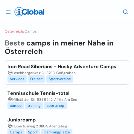
Osterreich
/
Camps
Beste
camps in meiner Nähe in
Österreich
Iron Road Siberians - Husky Adventure Camps
Löschbergerweg 3 | 8793, Gößgraben
Services
Freizeit
Sportvereine
Tennisschule Tennis-total
Millstätter Str 93 | 9542, Afritz Am See
camps
training
sportshop
Juniorcamp
Hubertusweg 2 3804, Allentsteig
Camps
Sport
Campingplätze