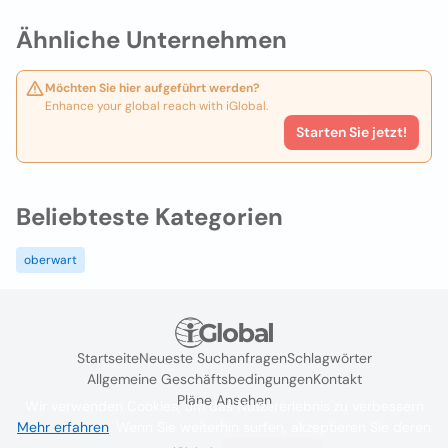
Ähnliche Unternehmen
Möchten Sie hier aufgeführt werden?
Enhance your global reach with iGlobal.
Starten Sie jetzt!
Beliebteste Kategorien
oberwart
Startseite
Neueste Suchanfragen
Schlagwörter
Allgemeine Geschäftsbedingungen
Kontakt
Pläne Ansehen
Wir verwenden Cookies, um das Nutzererlebnis zu verbessern
Mehr erfahren
. Wenn Sie weiterhin surfen, akzeptieren Sie deren