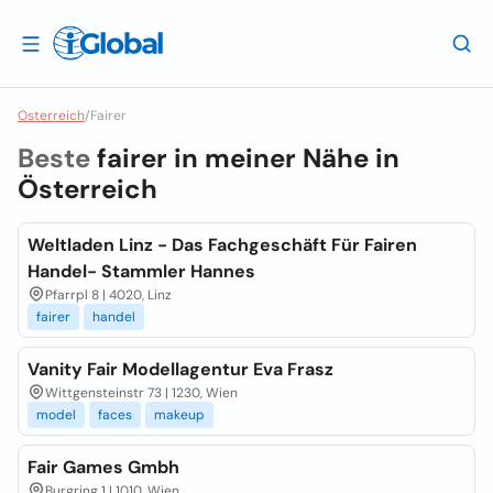
Osterreich
/
Fairer
Beste
fairer in meiner Nähe in
Österreich
Weltladen Linz - Das Fachgeschäft Für Fairen
Handel- Stammler Hannes
Pfarrpl 8 | 4020, Linz
fairer
handel
Vanity Fair Modellagentur Eva Frasz
Wittgensteinstr 73 | 1230, Wien
model
faces
makeup
Fair Games Gmbh
Burgring 1 | 1010, Wien