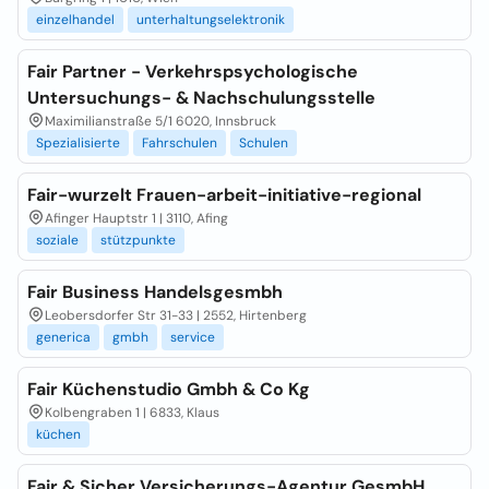
einzelhandel
unterhaltungselektronik
Fair Partner - Verkehrspsychologische
Untersuchungs- & Nachschulungsstelle
Maximilianstraße 5/1 6020, Innsbruck
Spezialisierte
Fahrschulen
Schulen
Fair-wurzelt Frauen-arbeit-initiative-regional
Afinger Hauptstr 1 | 3110, Afing
soziale
stützpunkte
Fair Business Handelsgesmbh
Leobersdorfer Str 31-33 | 2552, Hirtenberg
generica
gmbh
service
Fair Küchenstudio Gmbh & Co Kg
Kolbengraben 1 | 6833, Klaus
küchen
Fair & Sicher Versicherungs-Agentur GesmbH