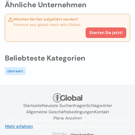
Ähnliche Unternehmen
Möchten Sie hier aufgeführt werden?
Enhance your global reach with iGlobal.
Starten Sie jetzt!
Beliebteste Kategorien
oberwart
Startseite
Neueste Suchanfragen
Schlagwörter
Allgemeine Geschäftsbedingungen
Kontakt
Pläne Ansehen
Wir verwenden Cookies, um das Nutzererlebnis zu verbessern
Mehr erfahren
. Wenn Sie weiterhin surfen, akzeptieren Sie deren
iGlobal.co @ 2024
Verwendung.
Verstanden