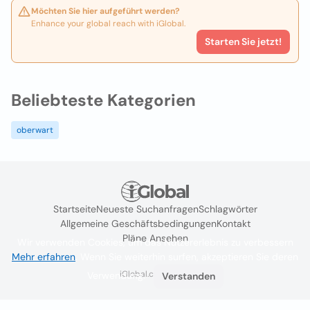
Möchten Sie hier aufgeführt werden?
Enhance your global reach with iGlobal.
Starten Sie jetzt!
Beliebteste Kategorien
oberwart
Startseite
Neueste Suchanfragen
Schlagwörter
Allgemeine Geschäftsbedingungen
Kontakt
Pläne Ansehen
Wir verwenden Cookies, um das Nutzererlebnis zu verbessern
Mehr erfahren
. Wenn Sie weiterhin surfen, akzeptieren Sie deren
iGlobal.co @ 2024
Verwendung.
Verstanden