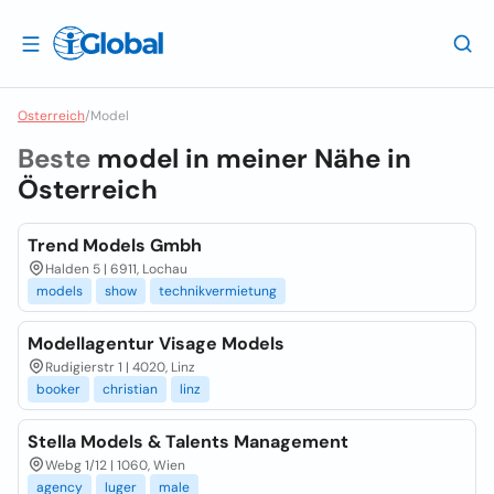
Osterreich
/
Model
Beste
model in meiner Nähe in
Österreich
Trend Models Gmbh
Halden 5 | 6911, Lochau
models
show
technikvermietung
Modellagentur Visage Models
Rudigierstr 1 | 4020, Linz
booker
christian
linz
Stella Models & Talents Management
Webg 1/12 | 1060, Wien
agency
luger
male