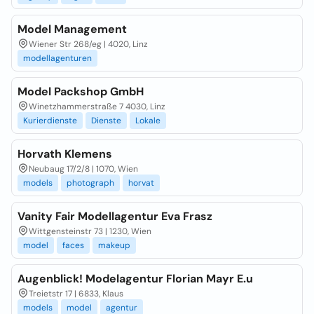
Model Management
Wiener Str 268/eg | 4020, Linz
modellagenturen
Model Packshop GmbH
Winetzhammerstraße 7 4030, Linz
Kurierdienste
Dienste
Lokale
Horvath Klemens
Neubaug 17/2/8 | 1070, Wien
models
photograph
horvat
Vanity Fair Modellagentur Eva Frasz
Wittgensteinstr 73 | 1230, Wien
model
faces
makeup
Augenblick! Modelagentur Florian Mayr E.u
Treietstr 17 | 6833, Klaus
models
model
agentur