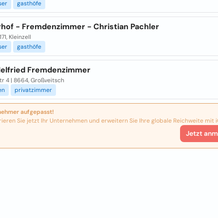
ser
gasthöfe
rhof - Fremdenzimmer - Christian Pachler
3171, Kleinzell
ser
gasthöfe
Helfried Fremdenzimmer
tr 4 | 8664, Großveitsch
en
privatzimmer
nehmer aufgepasst!
rieren Sie jetzt Ihr Unternehmen und erweitern Sie Ihre globale Reichweite mit i
Jetzt anm