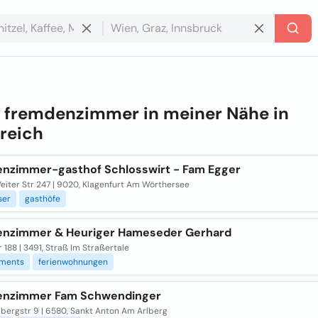
e
fremdenzimmer in meiner Nähe in
reich
nzimmer-gasthof Schlosswirt - Fam Egger
eiter Str 247 | 9020, Klagenfurt Am Wörthersee
ser
gasthöfe
nzimmer & Heuriger Hameseder Gerhard
 188 | 3491, Straß Im Straßertale
ments
ferienwohnungen
nzimmer Fam Schwendinger
lbergstr 9 | 6580, Sankt Anton Am Arlberg