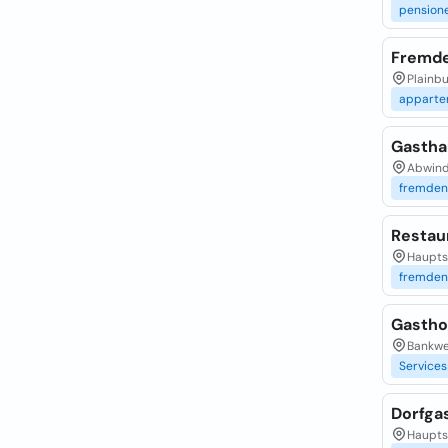
pension
Fremde
Plainbu
apparte
Gasthau
Abwind
fremde
Restau
Haupts
fremde
Gastho
Bankweg
Services
Dorfga
Haupts