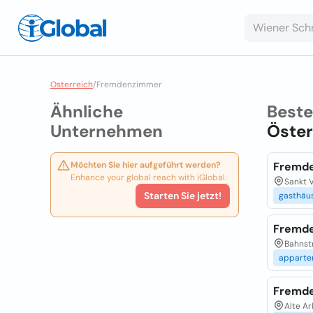
Osterreich
/
Fremdenzimmer
Ähnliche
Best
Unternehmen
Öster
Möchten Sie hier aufgeführt werden?
Fremde
Enhance your global reach with iGlobal.
Sankt V
Starten Sie jetzt!
gasthäu
Fremde
Bahnstr
apparte
Fremde
Alte Ar