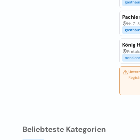
gasthäu
Pachle
Nr. 7 | 
gasthäu
König 
Pretals
pension
Unter
Regist
Beliebteste Kategorien