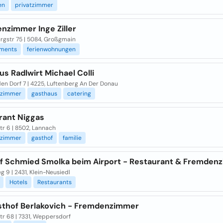
en
privatzimmer
nzimmer Inge Ziller
rgstr 75 | 5084, Großgmain
ments
ferienwohnungen
s Radlwirt Michael Colli
en Dorf 7 | 4225, Luftenberg An Der Donau
nzimmer
gasthaus
catering
rant Niggas
tr 6 | 8502, Lannach
nzimmer
gasthof
familie
f Schmied Smolka beim Airport - Restaurant & Fremden
 9 | 2431, Klein-Neusiedl
Hotels
Restaurants
sthof Berlakovich - Fremdenzimmer
tr 68 | 7331, Weppersdorf