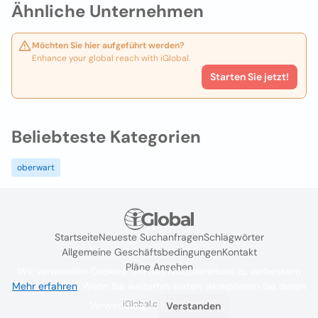
Ähnliche Unternehmen
Möchten Sie hier aufgeführt werden?
Enhance your global reach with iGlobal.
Starten Sie jetzt!
Beliebteste Kategorien
oberwart
Startseite
Neueste Suchanfragen
Schlagwörter
Allgemeine Geschäftsbedingungen
Kontakt
Pläne Ansehen
Wir verwenden Cookies, um das Nutzererlebnis zu verbessern
Mehr erfahren
. Wenn Sie weiterhin surfen, akzeptieren Sie deren
iGlobal.co @ 2024
Verwendung.
Verstanden