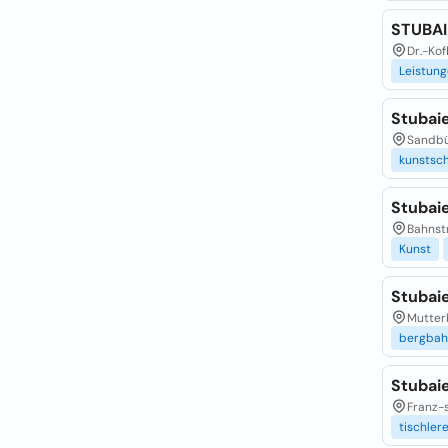
STUBAI
Dr.-Kof
Leistun
Stubai
Sandbü
kunstsc
Stubai
Bahnst
Kunst
Stubaie
Mutterb
bergbah
Stubai
Franz-s
tischler