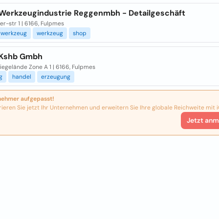
 Werkzeugindustrie Reggenmbh - Detailgeschäft
ler-str 1 | 6166, Fulpmes
rwerkzeug
werkzeug
shop
 Kshb Gmbh
iegelände Zone A 1 | 6166, Fulpmes
g
handel
erzeugung
nehmer aufgepasst!
rieren Sie jetzt Ihr Unternehmen und erweitern Sie Ihre globale Reichweite mit i
Jetzt anm