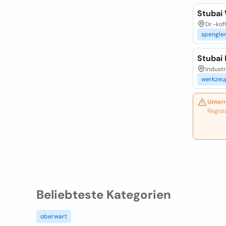
Stubai
Dr.-kof
spengle
Stubai
Industr
werkzeu
Unter
Regist
Beliebteste Kategorien
oberwart