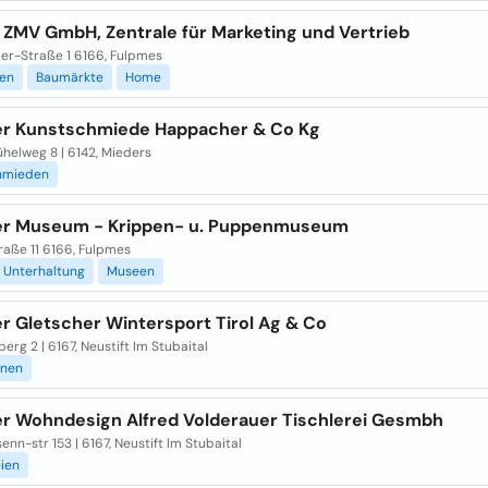
 ZMV GmbH, Zentrale für Marketing und Vertrieb
ler-Straße 1 6166, Fulpmes
gen
Baumärkte
Home
er Kunstschmiede Happacher & Co Kg
helweg 8 | 6142, Mieders
hmieden
er Museum - Krippen- u. Puppenmuseum
raße 11 6166, Fulpmes
Unterhaltung
Museen
r Gletscher Wintersport Tirol Ag & Co
erg 2 | 6167, Neustift Im Stubaital
nen
er Wohndesign Alfred Volderauer Tischlerei Gesmbh
enn-str 153 | 6167, Neustift Im Stubaital
eien