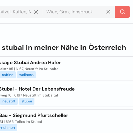
e
stubai in meiner Nähe in
Österreich
ssage Stubai Andrea Hofer
alstr 85 | 6167, Neustift Im Stubaital
sabine
wellness
Stubai - Hotel Der Lebensfreude
eg 16 | 6167, Neustift Im Stubaital
neustift
stubai
 Bau - Siegmund Pfurtscheller
31 | 6165, Telfes Im Stubai
ernehmen