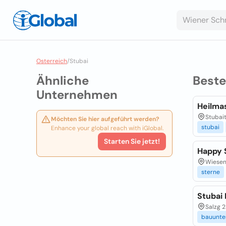
Osterreich
/
Stubai
Ähnliche
Best
Unternehmen
Heilma
Stubait
Möchten Sie hier aufgeführt werden?
stubai
Enhance your global reach with iGlobal.
Starten Sie jetzt!
Happy 
Wiesenw
sterne
Stubai
Salzg 2
bauunt