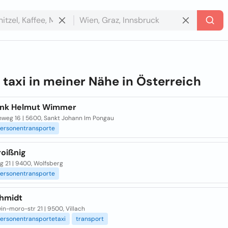
e
taxi in meiner Nähe in
Österreich
unk Helmut Wimmer
hweg 16 | 5600, Sankt Johann Im Pongau
ersonentransporte
roißnig
g 21 | 9400, Wolfsberg
ersonentransporte
chmidt
in-moro-str 21 | 9500, Villach
ersonentransportetaxi
transport