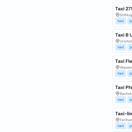
Taxi 27
Stiftko
taxi
p
Taxi B
Urichst
taxi
p
Taxi Fl
Wasserg
taxi
p
Taxi Pf
Bachst
taxi
p
Taxi-l
Ferihum
taxi
p