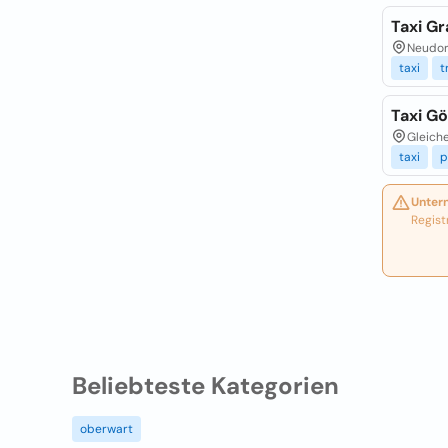
Taxi Gr
Neudor
taxi
t
Taxi Gö
Gleich
taxi
p
Unter
Regist
Beliebteste Kategorien
oberwart