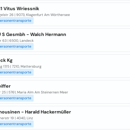
11 Vitus Wriessnik
gelstr 26 | 9073, Klagenfurt Am Wörthersee
ersonentransporte
 U S Gesmbh - Walch Hermann
r 63 | 6500, Landeck
ersonentransporte
eck Kg
 17/5 | 7210, Mattersburg
ersonentransporte
eiffer
r 25 | 5761, Maria Alm Am Steinernen Meer
ersonentransporte
imousinen - Harald Hackermüller
erstr 19 | 4040, Linz
ersonentransporte