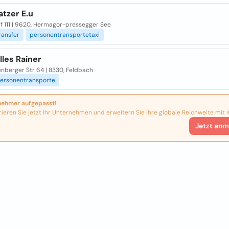
atzer E.u
f 111 | 9620, Hermagor-pressegger See
ransfer
personentransportetaxi
lles Rainer
enberger Str 64 | 8330, Feldbach
ersonentransporte
nehmer aufgepasst!
rieren Sie jetzt Ihr Unternehmen und erweitern Sie Ihre globale Reichweite mit i
Jetzt anm