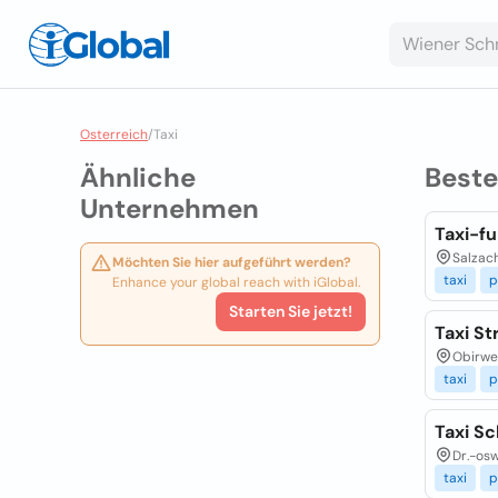
Osterreich
/
Taxi
Ähnliche
Best
Unternehmen
Taxi-f
Salzac
Möchten Sie hier aufgeführt werden?
taxi
p
Enhance your global reach with iGlobal.
Starten Sie jetzt!
Taxi St
Obirwe
taxi
p
Taxi S
Dr.-osw
taxi
p