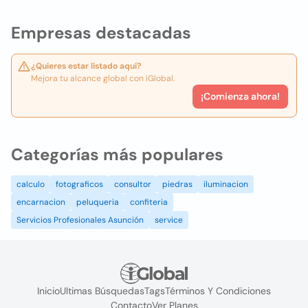
Empresas destacadas
¿Quieres estar listado aquí?
Mejora tu alcance global con iGlobal.
¡Comienza ahora!
Categorías más populares
calculo
fotograficos
consultor
piedras
iluminacion
encarnacion
peluqueria
confiteria
Servicios Profesionales Asunción
service
Inicio
Ultimas Búsquedas
Tags
Términos Y Condiciones
Contacto
Ver Planes