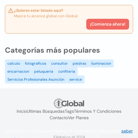
¿Quieres estar listado aquí?
Mejora tu alcance global con iGlobal.
¡Comienza ahora!
Categorías más populares
calculo
fotograficos
consultor
piedras
iluminacion
encarnacion
peluqueria
confiteria
Servicios Profesionales Asunción
service
Inicio
Ultimas Búsquedas
Tags
Términos Y Condiciones
Contacto
Ver Planes
Utilizamos cookies para mejorar la experiencia del usuario
saber
iGlobal.co @ 2024