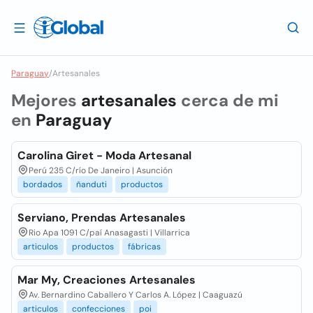
Paraguay
/
Artesanales
Mejores
artesanales
cerca de mi
en
Paraguay
Carolina Giret - Moda Artesanal
Perú 235 C/río De Janeiro | Asunción
bordados
ñanduti
productos
Serviano, Prendas Artesanales
Rio Apa 1091 C/paí Anasagasti | Villarrica
articulos
productos
fábricas
Mar My, Creaciones Artesanales
Av. Bernardino Caballero Y Carlos A. López | Caaguazú
articulos
confecciones
poi