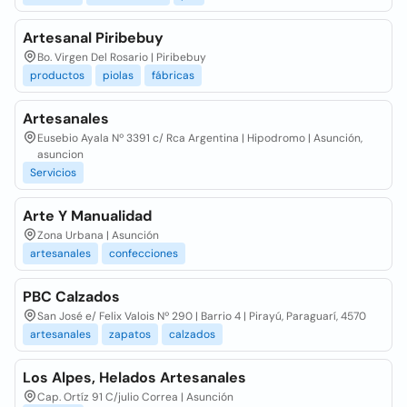
Artesanal Piribebuy
Bo. Virgen Del Rosario | Piribebuy
productos
piolas
fábricas
Artesanales
Eusebio Ayala Nº 3391 c/ Rca Argentina | Hipodromo | Asunción,
asuncion
Servicios
Arte Y Manualidad
Zona Urbana | Asunción
artesanales
confecciones
PBC Calzados
San José e/ Felix Valois Nº 290 | Barrio 4 | Pirayú, Paraguarí, 4570
artesanales
zapatos
calzados
Los Alpes, Helados Artesanales
Cap. Ortíz 91 C/julio Correa | Asunción