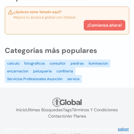
¿Quieres estar listado aquí?
Mejora tu alcance global con iGlobal.
¡Comienza ahora!
Categorías más populares
calculo
fotograficos
consultor
piedras
iluminacion
encarnacion
peluqueria
confiteria
Servicios Profesionales Asunción
service
Inicio
Ultimas Búsquedas
Tags
Términos Y Condiciones
Contacto
Ver Planes
Utilizamos cookies para mejorar la experiencia del usuario
saber