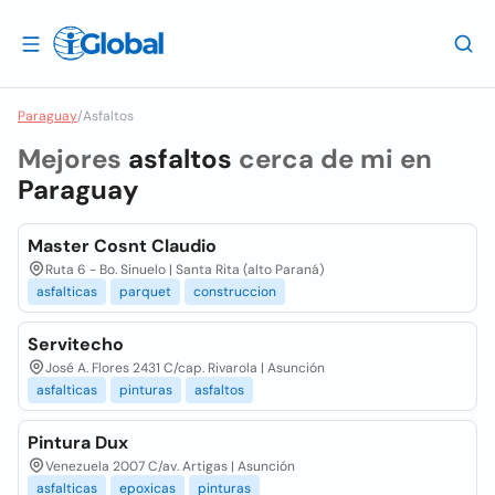
Paraguay
/
Asfaltos
Mejores
asfaltos
cerca de mi en
Paraguay
Master Cosnt Claudio
Ruta 6 - Bo. Sinuelo | Santa Rita (alto Paraná)
asfalticas
parquet
construccion
Servitecho
José A. Flores 2431 C/cap. Rivarola | Asunción
asfalticas
pinturas
asfaltos
Pintura Dux
Venezuela 2007 C/av. Artigas | Asunción
asfalticas
epoxicas
pinturas