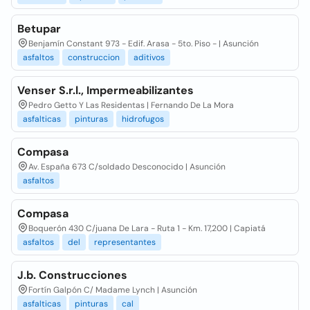
Betupar
Benjamín Constant 973 - Edif. Arasa - 5to. Piso - | Asunción
asfaltos
construccion
aditivos
Venser S.r.l., Impermeabilizantes
Pedro Getto Y Las Residentas | Fernando De La Mora
asfalticas
pinturas
hidrofugos
Compasa
Av. España 673 C/soldado Desconocido | Asunción
asfaltos
Compasa
Boquerón 430 C/juana De Lara - Ruta 1 - Km. 17,200 | Capiatá
asfaltos
del
representantes
J.b. Construcciones
Fortín Galpón C/ Madame Lynch | Asunción
asfalticas
pinturas
cal