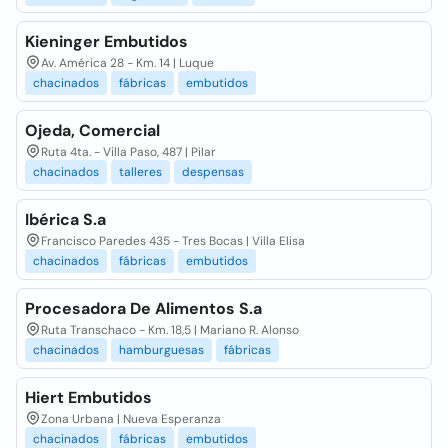
Kieninger Embutidos
Av. América 28 - Km. 14 | Luque
chacinados
fábricas
embutidos
Ojeda, Comercial
Ruta 4ta. - Villa Paso, 487 | Pilar
chacinados
talleres
despensas
Ibérica S.a
Francisco Paredes 435 - Tres Bocas | Villa Elisa
chacinados
fábricas
embutidos
Procesadora De Alimentos S.a
Ruta Transchaco - Km. 18,5 | Mariano R. Alonso
chacinados
hamburguesas
fábricas
Hiert Embutidos
Zona Urbana | Nueva Esperanza
chacinados
fábricas
embutidos