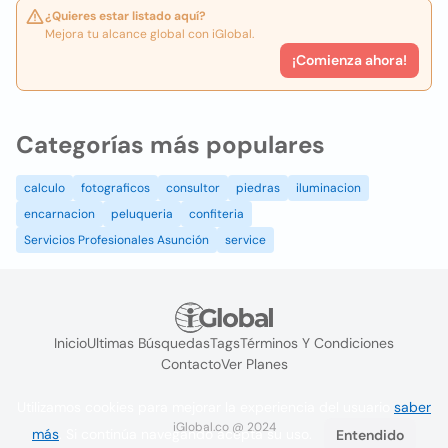
¿Quieres estar listado aquí?
Mejora tu alcance global con iGlobal.
¡Comienza ahora!
Categorías más populares
calculo
fotograficos
consultor
piedras
iluminacion
encarnacion
peluqueria
confiteria
Servicios Profesionales Asunción
service
Inicio
Ultimas Búsquedas
Tags
Términos Y Condiciones
Contacto
Ver Planes
Utilizamos cookies para mejorar la experiencia del usuario
saber
iGlobal.co @ 2024
más
. Si continúa navegando acepta su uso.
Entendido