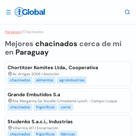
Paraguay
/
Chacinados
Mejores
chacinados
cerca de mi
en
Paraguay
Chortitzer Komitee Ltda., Cooperativa
Av. Artigas 2006 | Asunción
chacinados
alimentos
agroindustrias
Grande Embutidos S.a
Sta. Margarita De Youville C/madame Lynch - Campo | Luque
chacinados
frigorificos
carne
Studenko S.a.c.i., Industrias
Villarrica 417 | Encarnación
chacinados
frigorificos
fábricas