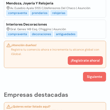
Mendoza, Joyería Y Relojería
Av. Eusebio Ayala 5155 C/defensores Del Chaco | Asunción
compraventa
prendarios
relojerias
Interiores Decoraciones
Gral. Genes 149 Esq. O'higgins | Asunción
compraventa
decoraciones
antiguedades
¡Atención dueños!
Registra tu comercio ahora e incrementa tu alcance global con
iGlobal.
¡Registrate ahora!
Siguiente
Empresas destacadas
¿Quieres estar listado aquí?