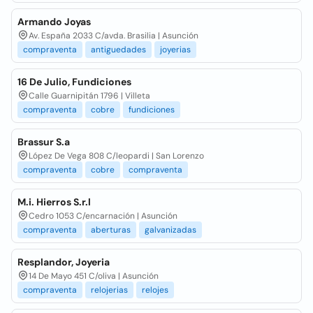
Armando Joyas
Av. España 2033 C/avda. Brasilia | Asunción
compraventa
antiguedades
joyerias
16 De Julio, Fundiciones
Calle Guarnipitán 1796 | Villeta
compraventa
cobre
fundiciones
Brassur S.a
López De Vega 808 C/leopardi | San Lorenzo
compraventa
cobre
compraventa
M.i. Hierros S.r.l
Cedro 1053 C/encarnación | Asunción
compraventa
aberturas
galvanizadas
Resplandor, Joyeria
14 De Mayo 451 C/oliva | Asunción
compraventa
relojerias
relojes