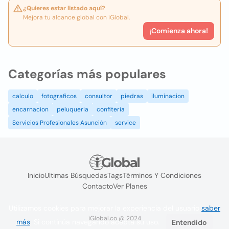
¿Quieres estar listado aquí?
Mejora tu alcance global con iGlobal.
¡Comienza ahora!
Categorías más populares
calculo
fotograficos
consultor
piedras
iluminacion
encarnacion
peluqueria
confiteria
Servicios Profesionales Asunción
service
Inicio
Ultimas Búsquedas
Tags
Términos Y Condiciones
Contacto
Ver Planes
Utilizamos cookies para mejorar la experiencia del usuario
saber
iGlobal.co @ 2024
más
. Si continúa navegando acepta su uso.
Entendido