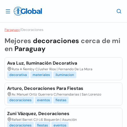
Paraguay
/
Decoraciones
Mejores
decoraciones
cerca de mi
en
Paraguay
Ava Luz, Iluminación Decorativa
Ruta A Ñemby C/usher Rios | Fernando De La Mora
decorativa
materiales
iluminacion
Arturo, Decoraciones Para Fiestas
Av. Manuel Ortíz Guerrero C/hernandarias | San Lorenzo
decoraciones
eventos
fiestas
Zuni Vázquez, Decoraciones
Rafael Barret C/r.i.6 Boquerón | Asunción
decoraciones
fiestas
eventos