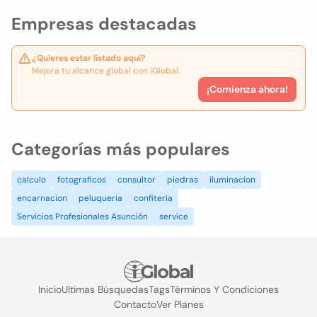
Empresas destacadas
¿Quieres estar listado aquí?
Mejora tu alcance global con iGlobal.
¡Comienza ahora!
Categorías más populares
calculo
fotograficos
consultor
piedras
iluminacion
encarnacion
peluqueria
confiteria
Servicios Profesionales Asunción
service
Inicio
Ultimas Búsquedas
Tags
Términos Y Condiciones
Contacto
Ver Planes