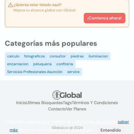
¿Quieres estar listado aquí?
Mejora tu alcance global con iGlobal.
¡Comienza ahora!
Categorías más populares
calculo
fotograficos
consultor
piedras
iluminacion
encarnacion
peluqueria
confiteria
Servicios Profesionales Asunción
service
Inicio
Ultimas Búsquedas
Tags
Términos Y Condiciones
Contacto
Ver Planes
Utilizamos cookies para mejorar la experiencia del usuario
saber
iGlobal.co @ 2024
más
. Si continúa navegando acepta su uso.
Entendido