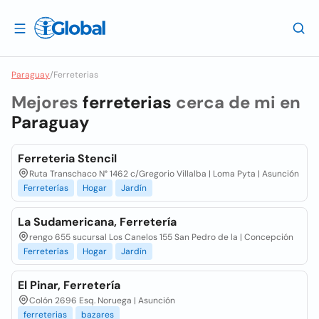
Paraguay
/
Ferreterias
Mejores
ferreterias
cerca de mi en
Paraguay
Ferreteria Stencil
Ruta Transchaco N° 1462 c/Gregorio Villalba | Loma Pyta | Asunción
Ferreterías
Hogar
Jardín
La Sudamericana, Ferretería
rengo 655 sucursal Los Canelos 155 San Pedro de la | Concepción
Ferreterías
Hogar
Jardín
El Pinar, Ferretería
Colón 2696 Esq. Noruega | Asunción
ferreterias
bazares