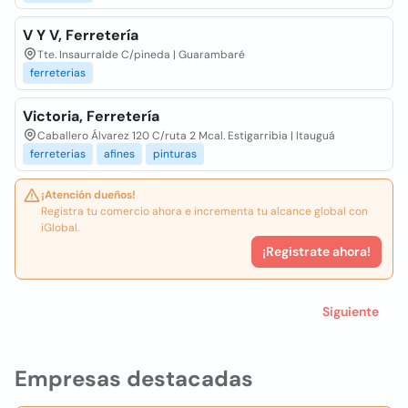
V Y V, Ferretería
Tte. Insaurralde C/pineda | Guarambaré
ferreterias
Victoria, Ferretería
Caballero Álvarez 120 C/ruta 2 Mcal. Estigarribia | Itauguá
ferreterias
afines
pinturas
¡Atención dueños!
Registra tu comercio ahora e incrementa tu alcance global con
iGlobal.
¡Registrate ahora!
Siguiente
Empresas destacadas