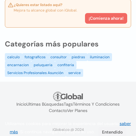
¿Quieres estar listado aquí?
Mejora tu alcance global con iGlobal.
¡Comienza ahora!
Categorías más populares
calculo
fotograficos
consultor
piedras
iluminacion
encarnacion
peluqueria
confiteria
Servicios Profesionales Asunción
service
Inicio
Ultimas Búsquedas
Tags
Términos Y Condiciones
Contacto
Ver Planes
Utilizamos cookies para mejorar la experiencia del usuario
saber
iGlobal.co @ 2024
más
. Si continúa navegando acepta su uso.
Entendido