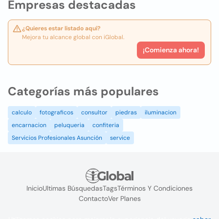
Empresas destacadas
¿Quieres estar listado aquí?
Mejora tu alcance global con iGlobal.
¡Comienza ahora!
Categorías más populares
calculo
fotograficos
consultor
piedras
iluminacion
encarnacion
peluqueria
confiteria
Servicios Profesionales Asunción
service
Inicio
Ultimas Búsquedas
Tags
Términos Y Condiciones
Contacto
Ver Planes