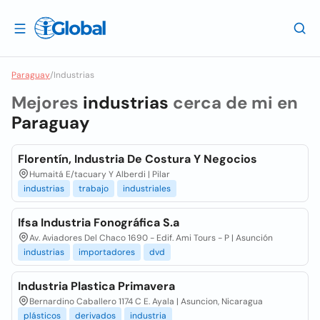
Paraguay
/
Industrias
Mejores
industrias
cerca de mi en
Paraguay
Florentín, Industria De Costura Y Negocios
Humaitá E/tacuary Y Alberdi | Pilar
industrias
trabajo
industriales
Ifsa Industria Fonográfica S.a
Av. Aviadores Del Chaco 1690 - Edif. Ami Tours - P | Asunción
industrias
importadores
dvd
Industria Plastica Primavera
Bernardino Caballero 1174 C E. Ayala | Asuncion, Nicaragua
plásticos
derivados
industria