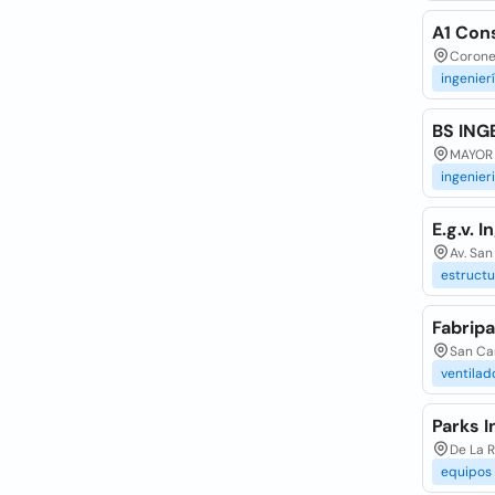
A1 Cons
Coronel
ingenier
BS ING
MAYOR 
ingenier
E.g.v. I
Av. San
estructu
Fabripa
San Car
ventilad
Parks I
De La R
equipos