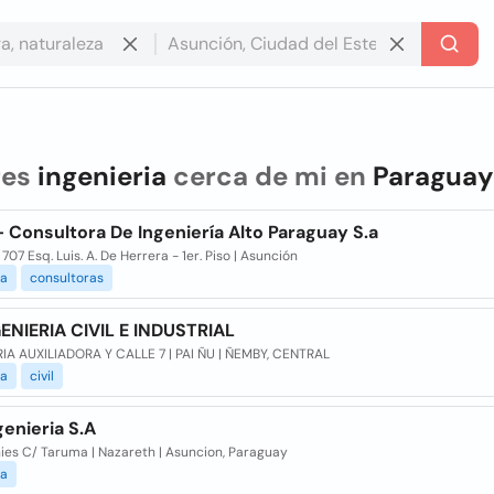
res
ingenieria
cerca de mi en
Paraguay
- Consultora De Ingeniería Alto Paraguay S.a
707 Esq. Luis. A. De Herrera - 1er. Piso | Asunción
ia
consultoras
GENIERIA CIVIL E INDUSTRIAL
RIA AUXILIADORA Y CALLE 7 | PAI ÑU | ÑEMBY, CENTRAL
ia
civil
enieria S.A
ies C/ Taruma | Nazareth | Asuncion, Paraguay
ia