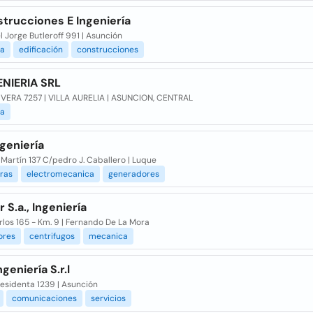
trucciones E Ingeniería
 Jorge Butleroff 991 | Asunción
ía
edificación
construcciones
ENIERIA SRL
VERA 7257 | VILLA AURELIA | ASUNCION, CENTRAL
ia
ngeniería
 Martín 137 C/pedro J. Caballero | Luque
ras
electromecanica
generadores
r S.a., Ingeniería
los 165 - Km. 9 | Fernando De La Mora
ores
centrifugos
mecanica
ngeniería S.r.l
esidenta 1239 | Asunción
comunicaciones
servicios