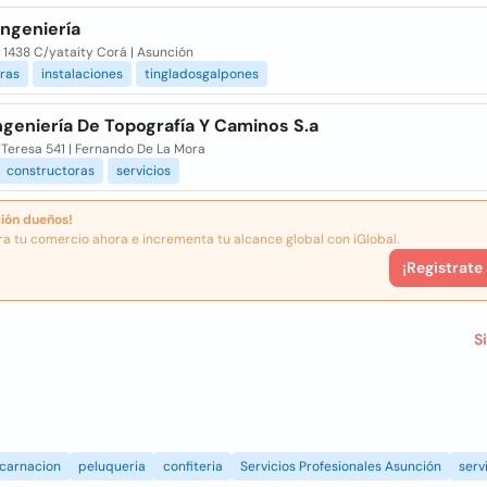
Ingeniería
 1438 C/yataity Corá | Asunción
ras
instalaciones
tingladosgalpones
ngeniería De Topografía Y Caminos S.a
. Teresa 541 | Fernando De La Mora
constructoras
servicios
ión dueños!
ra tu comercio ahora e incrementa tu alcance global con iGlobal.
¡Registrate
S
carnacion
peluqueria
confiteria
Servicios Profesionales Asunción
serv