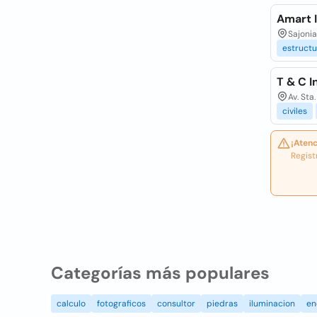
Amart 
Sajonia
estructu
T & C I
Av. Sta
civiles
¡Atenc
Regist
Categorías más populares
calculo
fotograficos
consultor
piedras
iluminacion
en