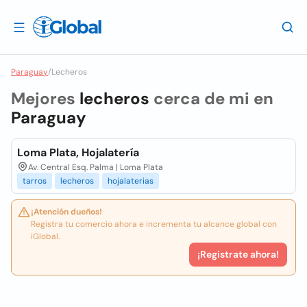
Paraguay
/
Lecheros
Mejores
lecheros
cerca de mi en
Paraguay
Loma Plata, Hojalatería
Av. Central Esq. Palma | Loma Plata
tarros
lecheros
hojalaterias
¡Atención dueños!
Registra tu comercio ahora e incrementa tu alcance global con
iGlobal.
¡Registrate ahora!