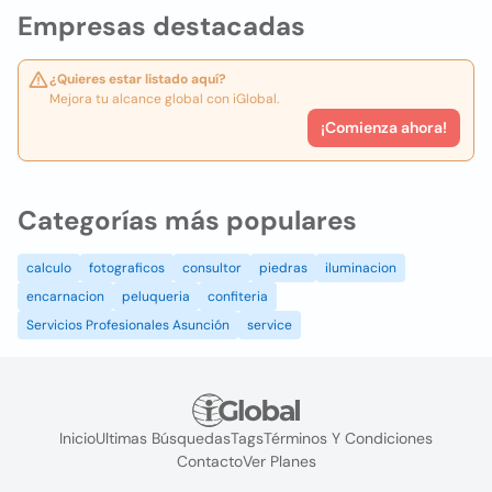
Empresas destacadas
¿Quieres estar listado aquí?
Mejora tu alcance global con iGlobal.
¡Comienza ahora!
Categorías más populares
calculo
fotograficos
consultor
piedras
iluminacion
encarnacion
peluqueria
confiteria
Servicios Profesionales Asunción
service
Inicio
Ultimas Búsquedas
Tags
Términos Y Condiciones
Contacto
Ver Planes