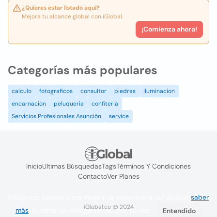
¿Quieres estar listado aquí?
Mejora tu alcance global con iGlobal.
¡Comienza ahora!
Categorías más populares
calculo
fotograficos
consultor
piedras
iluminacion
encarnacion
peluqueria
confiteria
Servicios Profesionales Asunción
service
Inicio
Ultimas Búsquedas
Tags
Términos Y Condiciones
Contacto
Ver Planes
Utilizamos cookies para mejorar la experiencia del usuario
saber
iGlobal.co @ 2024
más
. Si continúa navegando acepta su uso.
Entendido