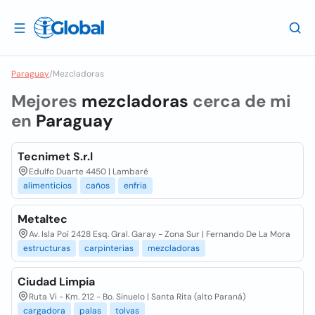
Paraguay
/
Mezcladoras
Mejores
mezcladoras
cerca de mi
en
Paraguay
Tecnimet S.r.l
Edulfo Duarte 4450 | Lambaré
alimenticios
caños
enfria
Metaltec
Av. Isla Poí 2428 Esq. Gral. Garay - Zona Sur | Fernando De La Mora
estructuras
carpinterias
mezcladoras
Ciudad Limpia
Ruta Vi - Km. 212 - Bo. Sinuelo | Santa Rita (alto Paraná)
cargadora
palas
tolvas