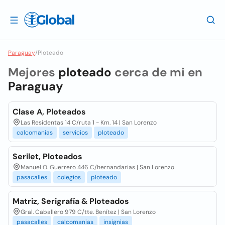
Paraguay
/
Ploteado
Mejores
ploteado
cerca de mi en
Paraguay
Clase A, Ploteados
Las Residentas 14 C/ruta 1 - Km. 14 | San Lorenzo
calcomanias
servicios
ploteado
Serilet, Ploteados
Manuel O. Guerrero 446 C/hernandarias | San Lorenzo
pasacalles
colegios
ploteado
Matriz, Serigrafía & Ploteados
Gral. Caballero 979 C/tte. Benítez | San Lorenzo
pasacalles
calcomanias
insignias