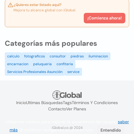
¿Quieres estar listado aquí?
Mejora tu alcance global con iGlobal.
¡Comienza ahora!
Categorías más populares
calculo
fotograficos
consultor
piedras
iluminacion
encarnacion
peluqueria
confiteria
Servicios Profesionales Asunción
service
Inicio
Ultimas Búsquedas
Tags
Términos Y Condiciones
Contacto
Ver Planes
Utilizamos cookies para mejorar la experiencia del usuario
saber
iGlobal.co @ 2024
más
. Si continúa navegando acepta su uso.
Entendido