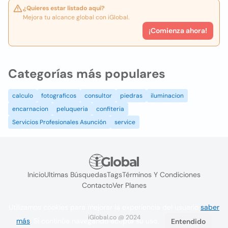
¿Quieres estar listado aquí?
Mejora tu alcance global con iGlobal.
¡Comienza ahora!
Categorías más populares
calculo
fotograficos
consultor
piedras
iluminacion
encarnacion
peluqueria
confiteria
Servicios Profesionales Asunción
service
Inicio
Ultimas Búsquedas
Tags
Términos Y Condiciones
Contacto
Ver Planes
Utilizamos cookies para mejorar la experiencia del usuario
saber
iGlobal.co @ 2024
más
. Si continúa navegando acepta su uso.
Entendido