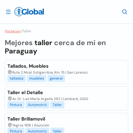
Paraguay
/
Taller
Mejores
taller
cerca de mi en
Paraguay
Tallados, Muebles
Ruta 2 Mcal. Estigarribia, Km. 15 | San Lorenzo
tallados
muebles
general
Taller el Detalle
Av. Dr. Luis María Argaña 292 | Lambaré, 2420
Pintura
Automotriz
Taller
Taller Brillamovil
Yegros 1816 | Asunción
Pintura
Automotriz
Taller