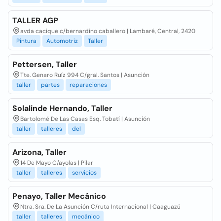
TALLER AGP
avda cacique c/bernardino caballero | Lambaré, Central, 2420
Pintura
Automotriz
Taller
Pettersen, Taller
Tte. Genaro Ruíz 994 C/gral. Santos | Asunción
taller
partes
reparaciones
Solalinde Hernando, Taller
Bartolomé De Las Casas Esq. Tobatí | Asunción
taller
talleres
del
Arizona, Taller
14 De Mayo C/ayolas | Pilar
taller
talleres
servicios
Penayo, Taller Mecánico
Ntra. Sra. De La Asunción C/ruta Internacional | Caaguazú
taller
talleres
mecánico