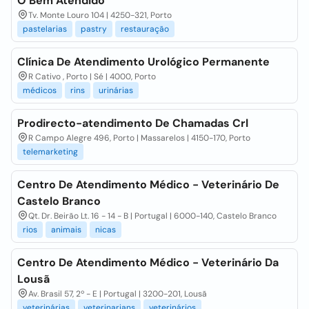
O Bem Atendido
Tv. Monte Louro 104 | 4250-321, Porto
pastelarias
pastry
restauração
Clínica De Atendimento Urológico Permanente
R Cativo , Porto | Sé | 4000, Porto
médicos
rins
urinárias
Prodirecto-atendimento De Chamadas Crl
R Campo Alegre 496, Porto | Massarelos | 4150-170, Porto
telemarketing
Centro De Atendimento Médico - Veterinário De
Castelo Branco
Qt. Dr. Beirão Lt. 16 - 14 - B | Portugal | 6000-140, Castelo Branco
rios
animais
nicas
Centro De Atendimento Médico - Veterinário Da
Lousã
Av. Brasil 57, 2º - E | Portugal | 3200-201, Lousã
veterinárias
veterinarians
veterinários