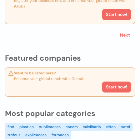
Register your business now and enhance your global reach with
iGlobal.
Start now!
Next
Featured companies
Want to be listed here?
Enhance your global reach with iGlobal.
Start now!
Most popular categories
find
plastico
publicacoes
cacem
caixilharia
video
patol
trofeus
explicacoes
formacao