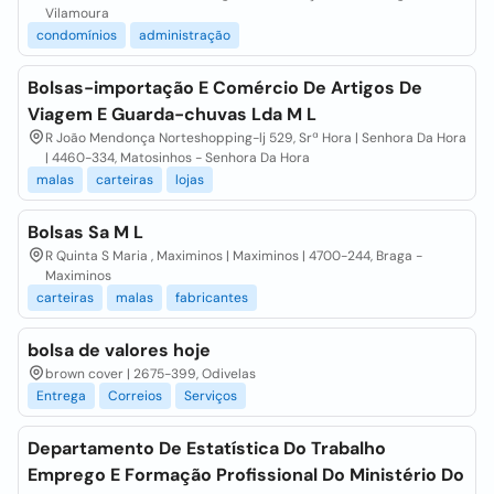
Vilamoura
condomínios
administração
Bolsas-importação E Comércio De Artigos De
Viagem E Guarda-chuvas Lda M L
R João Mendonça Norteshopping-lj 529, Srª Hora | Senhora Da Hora
| 4460-334, Matosinhos - Senhora Da Hora
malas
carteiras
lojas
Bolsas Sa M L
R Quinta S Maria , Maximinos | Maximinos | 4700-244, Braga -
Maximinos
carteiras
malas
fabricantes
bolsa de valores hoje
brown cover | 2675-399, Odivelas
Entrega
Correios
Serviços
Departamento De Estatística Do Trabalho
Emprego E Formação Profissional Do Ministério Do