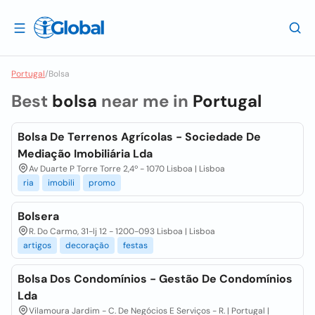
Portugal
/
Bolsa
Best
bolsa
near me in
Portugal
Bolsa De Terrenos Agrícolas - Sociedade De
Mediação Imobiliária Lda
Av Duarte P Torre Torre 2,4º - 1070 Lisboa | Lisboa
ria
imobili
promo
Bolsera
R. Do Carmo, 31-lj 12 - 1200-093 Lisboa | Lisboa
artigos
decoração
festas
Bolsa Dos Condomínios - Gestão De Condomínios
Lda
Vilamoura Jardim - C. De Negócios E Serviços - R. | Portugal |