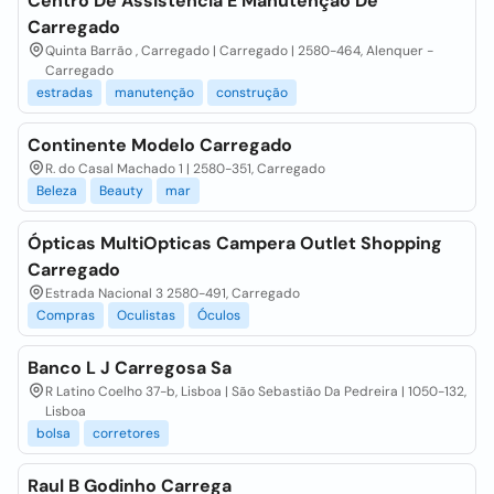
Centro De Assistência E Manutenção De
Carregado
Quinta Barrão , Carregado | Carregado | 2580-464, Alenquer -
Carregado
estradas
manutenção
construção
Continente Modelo Carregado
R. do Casal Machado 1 | 2580-351, Carregado
Beleza
Beauty
mar
Ópticas MultiOpticas Campera Outlet Shopping
Carregado
Estrada Nacional 3 2580-491, Carregado
Compras
Oculistas
Óculos
Banco L J Carregosa Sa
R Latino Coelho 37-b, Lisboa | São Sebastião Da Pedreira | 1050-132,
Lisboa
bolsa
corretores
Raul B Godinho Carrega