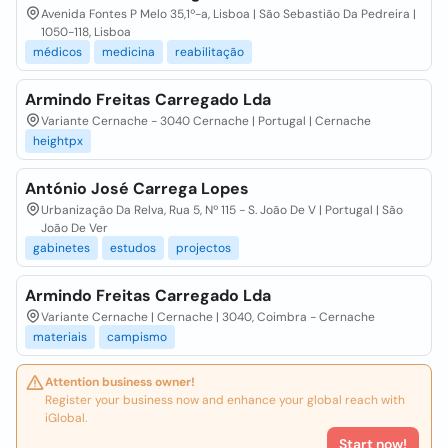
Avenida Fontes P Melo 35,1º-a, Lisboa | São Sebastião Da Pedreira |
1050-118, Lisboa
médicos
medicina
reabilitação
Armindo Freitas Carregado Lda
Variante Cernache - 3040 Cernache | Portugal | Cernache
heightpx
António José Carrega Lopes
Urbanização Da Relva, Rua 5, Nº 115 - S. João De V | Portugal | São
João De Ver
gabinetes
estudos
projectos
Armindo Freitas Carregado Lda
Variante Cernache | Cernache | 3040, Coimbra - Cernache
materiais
campismo
Attention business owner!
Register your business now and enhance your global reach with
iGlobal.
Start now!