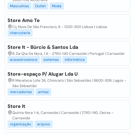
2890-154, Alcochete
Masculinas
Outlet
Moda
Store Amo Te
Cç Nova De São Francisco, 6 - 1200-300 Lisboa | Lisboa
charcutaria
Store It - Búrcio & Santos Lda
R. Da Qta Da Nora, 1 A - 2790-140 Carnaxide | Portugal | Carnaxide
acessóriosstore
sistemas
informática
Store-espaço P/ Alugar Lda U
R Marateca Lote 26, Chinicato | São Sebastião | 8600-306, Lagos -
São Sebastião
mercadorias
armaz
Store It
Quinta Nora 1-b, Carnaxide | Carnaxide | 2790-140, Oeiras -
Carnaxide
organização
arquivo