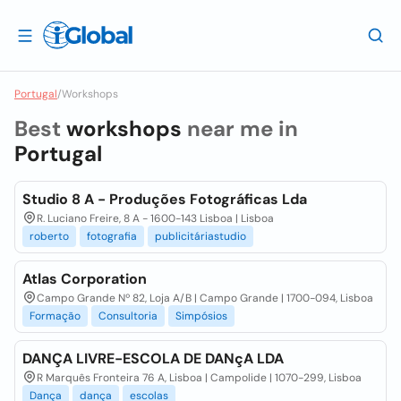
Portugal
/
Workshops
Best
workshops
near me in
Portugal
Studio 8 A - Produções Fotográficas Lda
R. Luciano Freire, 8 A - 1600-143 Lisboa | Lisboa
roberto
fotografia
publicitáriastudio
Atlas Corporation
Campo Grande Nº 82, Loja A/B | Campo Grande | 1700-094, Lisboa
Formação
Consultoria
Simpósios
DANÇA LIVRE-ESCOLA DE DANçA LDA
R Marquês Fronteira 76 A, Lisboa | Campolide | 1070-299, Lisboa
Dança
dança
escolas