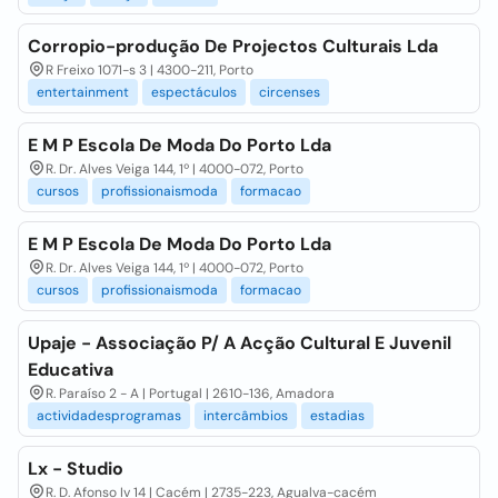
Corropio-produção De Projectos Culturais Lda
R Freixo 1071-s 3 | 4300-211, Porto
entertainment
espectáculos
circenses
E M P Escola De Moda Do Porto Lda
R. Dr. Alves Veiga 144, 1º | 4000-072, Porto
cursos
profissionaismoda
formacao
E M P Escola De Moda Do Porto Lda
R. Dr. Alves Veiga 144, 1º | 4000-072, Porto
cursos
profissionaismoda
formacao
Upaje - Associação P/ A Acção Cultural E Juvenil
Educativa
R. Paraíso 2 - A | Portugal | 2610-136, Amadora
actividadesprogramas
intercâmbios
estadias
Lx - Studio
R. D. Afonso Iv 14 | Cacém | 2735-223, Agualva-cacém