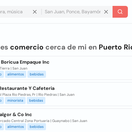
res
comercio
cerca de mi en
Puerto Ri
l Boricua Empaque Inc
Tierra | San Juan
o
alimentos
bebidas
Restaurante Y Cafeteria
l Plaza Rio Piedras, Pr | Río Piedras | San Juan
o
minorista
bebidas
algor & Co Inc
ercado Central Zona Portuaria | Guaynabo | San Juan
o
alimentos
bebidas