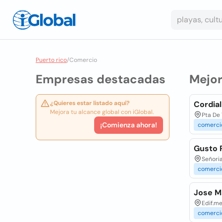
Puerto rico
/
Comercio
Empresas destacadas
Mejo
¿Quieres estar listado aquí?
Cordia
Mejora tu alcance global con iGlobal.
Pta De 
¡Comienza ahora!
comerci
Gusto 
Señoria
comerci
Jose M
Edif.m
comerci