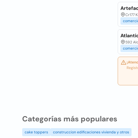
Artefa
Cr177 K
comerci
Atlanti
592 Al
comerci
¡Atenc
Regist
Categorías más populares
cake toppers
construccion edificaciones vivienda y otros