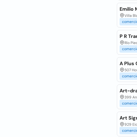
Emilio 
Villa B
comerci
P R Tr
Río Pie
comerci
A Plus
507 Hos
comerci
Art-dra
399 And
comerci
Art Sig
929 Eid
comerci