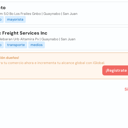
cto
m 5.0 Bo Los Frailes Gnbo | Guaynabo | San Juan
o
mayorista
c Freight Services Inc
debaran Urb Altamira Pv | Guaynabo | San Juan
o
transporte
medios
ión dueños!
ra tu comercio ahora e incrementa tu alcance global con iGlobal.
¡Registrate
S