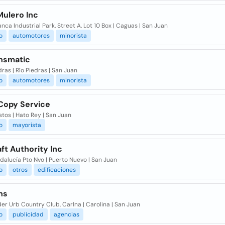
Mulero Inc
lanca Industrial Park. Street A. Lot 10 Box | Caguas | San Juan
o
automotores
minorista
ansmatic
dras | Río Piedras | San Juan
o
automotores
minorista
 Copy Service
tos | Hato Rey | San Juan
o
mayorista
ft Authority Inc
alucía Pto Nvo | Puerto Nuevo | San Juan
o
otros
edificaciones
ns
er Urb Country Club, Carlna | Carolina | San Juan
o
publicidad
agencias