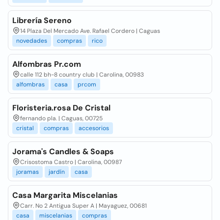
Librería Sereno
14 Plaza Del Mercado Ave. Rafael Cordero | Caguas
novedades
compras
rico
Alfombras Pr.com
calle 112 bh-8 country club | Carolina, 00983
alfombras
casa
prcom
Floristeria.rosa De Cristal
fernando pla. | Caguas, 00725
cristal
compras
accesorios
Jorama's Candles & Soaps
Crisostoma Castro | Carolina, 00987
joramas
jardín
casa
Casa Margarita Miscelanias
Carr. No 2 Antigua Super A | Mayaguez, 00681
casa
miscelanias
compras