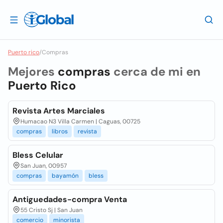
Puerto rico
/
Compras
Mejores
compras
cerca de mi en
Puerto Rico
Revista Artes Marciales
Humacao N3 Villa Carmen | Caguas, 00725
compras
libros
revista
Bless Celular
San Juan, 00957
compras
bayamón
bless
Antiguedades-compra Venta
55 Cristo Sj | San Juan
comercio
minorista