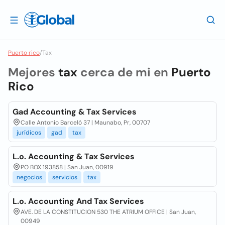
Puerto rico
/
Tax
Mejores
tax
cerca de mi en
Puerto
Rico
Gad Accounting & Tax Services
Calle Antonio Barceló 37 | Maunabo, Pr, 00707
jurídicos
gad
tax
L.o. Accounting & Tax Services
PO BOX 193858 | San Juan, 00919
negocios
servicios
tax
L.o. Accounting And Tax Services
AVE. DE LA CONSTITUCION 530 THE ATRIUM OFFICE | San Juan,
00949