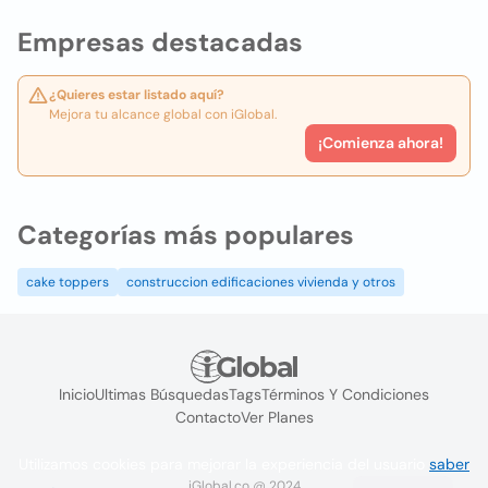
Empresas destacadas
¿Quieres estar listado aquí?
Mejora tu alcance global con iGlobal.
¡Comienza ahora!
Categorías más populares
cake toppers
construccion edificaciones vivienda y otros
Inicio
Ultimas Búsquedas
Tags
Términos Y Condiciones
Contacto
Ver Planes
Utilizamos cookies para mejorar la experiencia del usuario
saber
iGlobal.co @ 2024