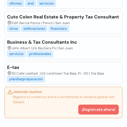
oficinas
and
servicios
Cuto Colon Real Estate & Property Tax Consultant
Edif Garcia Ponce | Ponce | San Juan
otros
edificaciones
financiero
Business & Tax Consultants Inc
John Albert Urb Bechara Pv | San Juan
servicios
profesionales
E-tax
S5 Calle Lealtad , Urb Levittown Toa Baja, Pr , 00 | Toa Baja
planillaspreparación
¡Atención dueños!
Registra tu comercio ahora e incrementa tu alcance global con
iGlobal.
¡Registrate ahora!