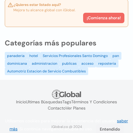
¿Quieres estar listado aquí?
Mejora tu alcance global con iGlobal.
¡Comienza ahora!
Categorías más populares
panaderia
hotel
Servicios Profesionales Santo Domingo
pan
dominicana
administracion
publicas
acceso
reposteria
Automotriz Estacion de Servicio Combustibles
Inicio
Ultimas Búsquedas
Tags
Términos Y Condiciones
Contacto
Ver Planes
Utilizamos cookies para mejorar la experiencia del usuario
saber
iGlobal.co @ 2024
más
. Si continúa navegando acepta su uso.
Entendido