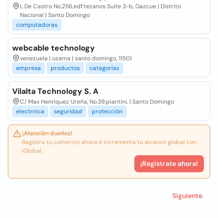
L De Castro No.256,edf.tezanos Suite 3-b, Gazcue | Distrito
Nacional | Santo Domingo
computadoras
webcable technology
venezuela | ozama | santo domingo, 11501
empresa
productos
categorías
Vilalta Technology S. A
C/ Max Henríquez Ureña, No.39,piantini. | Santo Domingo
electrnica
seguridad
protección
¡Atención dueños!
Registra tu comercio ahora e incrementa tu alcance global con
iGlobal.
¡Registrate ahora!
Siguiente