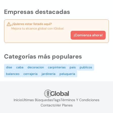
Empresas destacadas
¿Quieres estar listado aquí?
Mejora tu alcance global con iGlobal.
¡Comienza ahora!
Categorías más populares
dise
caba
decoracion
carpinterias
pais
publicos
balanceo
cerrajeria
jardineria
peluqueria
Inicio
Ultimas Búsquedas
Tags
Términos Y Condiciones
Contacto
Ver Planes