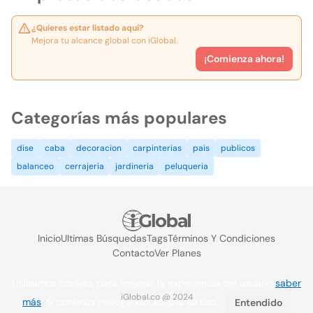
¿Quieres estar listado aquí?
Mejora tu alcance global con iGlobal.
¡Comienza ahora!
Categorías más populares
dise
caba
decoracion
carpinterias
pais
publicos
balanceo
cerrajeria
jardineria
peluqueria
Inicio
Ultimas Búsquedas
Tags
Términos Y Condiciones
Contacto
Ver Planes
Utilizamos cookies para mejorar la experiencia del usuario
saber
iGlobal.co @ 2024
más
. Si continúa navegando acepta su uso.
Entendido