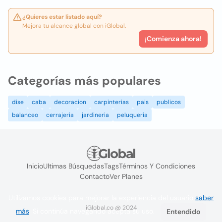
¿Quieres estar listado aquí?
Mejora tu alcance global con iGlobal.
¡Comienza ahora!
Categorías más populares
dise
caba
decoracion
carpinterias
pais
publicos
balanceo
cerrajeria
jardineria
peluqueria
Inicio
Ultimas Búsquedas
Tags
Términos Y Condiciones
Contacto
Ver Planes
Utilizamos cookies para mejorar la experiencia del usuario
saber
iGlobal.co @ 2024
más
. Si continúa navegando acepta su uso.
Entendido