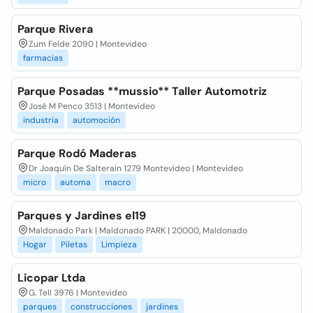
Parque Rivera
Zum Felde 2090 | Montevideo
farmacias
Parque Posadas **mussio** Taller Automotriz
José M Penco 3513 | Montevideo
industria
automoción
Parque Rodó Maderas
Dr Joaquín De Salterain 1279 Montevideo | Montevideo
micro
automa
macro
Parques y Jardines el19
Maldonado Park | Maldonado PARK | 20000, Maldonado
Hogar
Piletas
Limpieza
Licopar Ltda
G. Tell 3976 | Montevideo
parques
construcciones
jardines