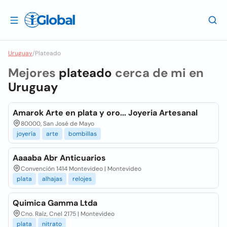
Uruguay
/
Plateado
Mejores
plateado
cerca de mi en
Uruguay
Amarok Arte en plata y oro... Joyeria Artesanal
80000, San José de Mayo
joyería
arte
bombillas
Aaaaba Abr Anticuarios
Convención 1414 Montevideo | Montevideo
plata
alhajas
relojes
Quimica Gamma Ltda
Cno. Raíz, Cnel 2175 | Montevideo
plata
nitrato