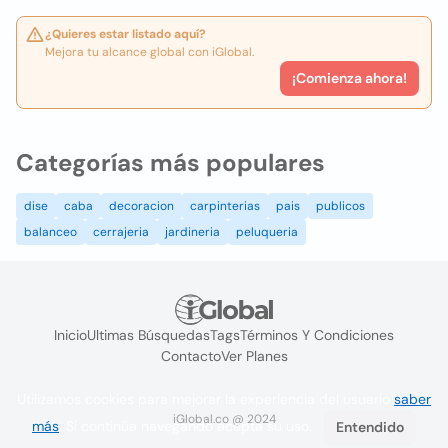
¿Quieres estar listado aquí?
Mejora tu alcance global con iGlobal.
¡Comienza ahora!
Categorías más populares
dise
caba
decoracion
carpinterias
pais
publicos
balanceo
cerrajeria
jardineria
peluqueria
Inicio
Ultimas Búsquedas
Tags
Términos Y Condiciones
Contacto
Ver Planes
Utilizamos cookies para mejorar la experiencia del usuario
saber
iGlobal.co @ 2024
más
. Si continúa navegando acepta su uso.
Entendido